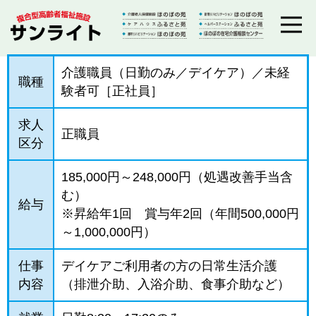
介護職員（日勤のみ／デイケア）／未経
職種
験者可［正社員］
求人
正職員
区分
185,000円～248,000円（処遇改善手当含
む）
給与
※昇給年1回 賞与年2回（年間500,000円
～1,000,000円）
仕事
デイケアご利用者の方の日常生活介護
内容
（排泄介助、入浴介助、食事介助など）